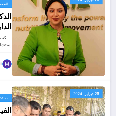
الصحه
الد
الدا
كتبت:
إستشار
ال
26 فبراير، 2024
محافظ