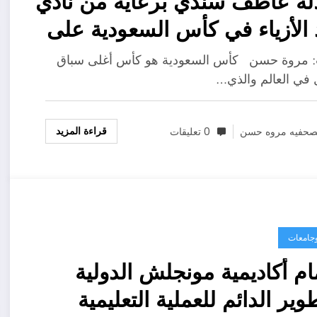
لة عاطف سندي برعاية من نادي
 الأزياء في كأس السعودية على
ن الملك عبدالعزيز للفروسية
 مروة حسن كأس السعودية هو كأس أغلى سباق
نة الرياض
 في العالم والذي…
قراءة المزيد
صحفيه مروه حسن
0 تعليقات
وجامعات
ام أكاديمية مونجلش الدولية
طوير الدائم للعملية التعليمية