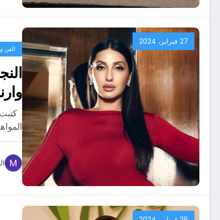
27 فبراير، 2024
الفن وا
النج
وارن
كتبت: 
المواه
ال
26 فبراير، 2024