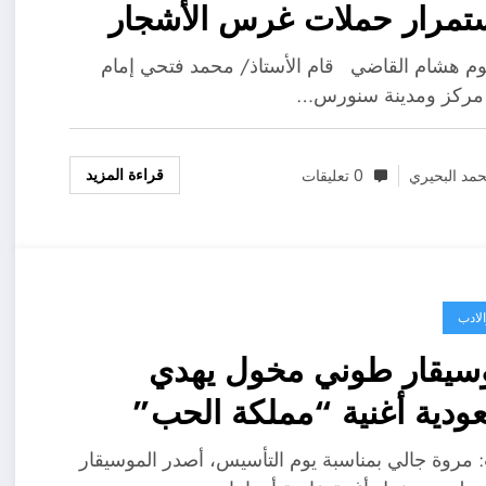
تمرار حملات غرس الأشجار
نة الإنارة بسنورس
 هشام القاضي قام الأستاذ/ محمد فتحي إمام
مركز ومدينة سنورس…
قراءة المزيد
مد البحيري
0 تعليقات
لادب
سيقار طوني مخول يهدي
ودية أغنية “مملكة الحب”
مروة جالي بمناسبة يوم التأسيس، أصدر الموسيقار