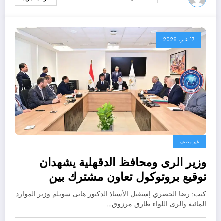
17 يناير، 2026
غير مصنف
وزير الرى ومحافظ الدقهلية يشهدان
توقيع بروتوكول تعاون مشترك بين
الوزارة والمحافظة للاستفادة من أملاك
كتب: رضا الحصري إستقبل الأستاذ الدكتور هانى سويلم وزير الموارد
الري بالدقهلية
المائية والرى اللواء طارق مرزوق…