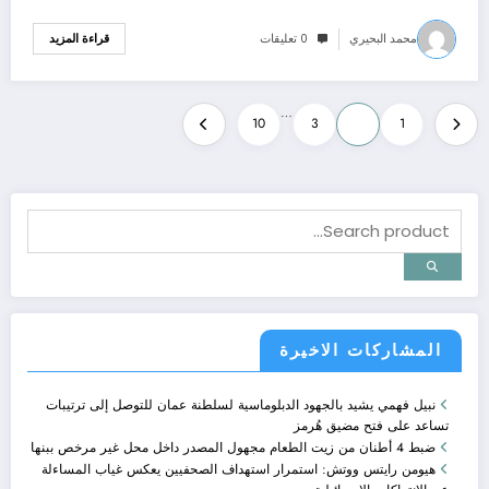
محمد البحيري
0 تعليقات
قراءة المزيد
Posts
…
10
3
2
1
pagination
المشاركات الاخيرة
نبيل فهمي يشيد بالجهود الدبلوماسية لسلطنة عمان للتوصل إلى ترتيبات
تساعد على فتح مضيق هُرمز
ضبط 4 أطنان من زيت الطعام مجهول المصدر داخل محل غير مرخص ببنها
هيومن رايتس ووتش: استمرار استهداف الصحفيين يعكس غياب المساءلة