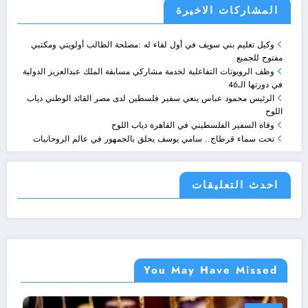
المشاركات الاخيرة
وكيل تعليم بني سويف في أول لقاء له :مصلحة الطالب أولويتي ومكتبي
مفتوح للجميع
وظف الروبوتات التفاعلية لخدمة مشاركي مسابقة الملك عبدالعزيز الدولية
في دورتها الـ46
الرئيس محمود عباس ينعي سفير فلسطين لدى مصر القائد الوطني دياب
اللوح
وفاة السفير الفلسطيني في القاهرة دياب اللوح
تحت سماء قرطاج.. سامي يوسف يحلق بالجمهور في عالم الروحانيات
احدث التعليقات
You May Have Missed