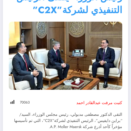
التنفيذي لشركة”C2X”
700
63
كتبت مرفت عبدالقادر احمد
التقى الدكتور مصطفى مدبولي، رئيس مجلس الوزراء، السيد/
“براين دايفيس”، الرئيس التنفيذي لشركة”C2X”، التي تم تأسيسها
مؤخراً كأحد أذرع شركة A.P. Moller Maersk.