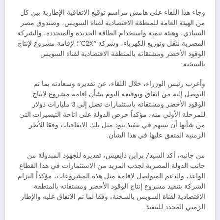
وجاء هذا اللقاء على هامش مراسم توقيع الاتفاقية الإطارية بين كل
من الهيئة العامة للمنطقة الاقتصادية لقناة السويس، وصندوق مصر
السيادي، وهيئة تنمية واستخدام الطاقة الجديدة والمتجددة، والشركة
المصرية لنقل وتوزيع الكهرباء، وشركة “C2X”؛ لإقامة مشروع لإنتاج
الوقود الأخضر ومشتقاته بالمنطقة الاقتصادية لقناة السويس
بالسخنة.
وأعرب رئيس الوزراء، خلال اللقاء، عن تقديره وسعادته بما تم
التوصل إليه من اتفاق وتوقيعه اليوم بشأن إقامة مشروع لإنتاج
الوقود الأخضر ومشتقاته باستثمارات تصل إلى 3 مليارات دولار
للمرحلة الأولي منه، مؤكداً حرص الدولة على اتاحة التيسيرات التي
من شأنها أن تسهم في تنفيذ بنود مثل تلك الاتفاقيات وفقا للأطر
الزمنية المتفق عليها في هذا الشأن.
من جانبه، أكد السيد/ براين دايفيس، تقديره للجهود المبذولة من
جانب الدولة المصرية لجذب المزيد من الاستثمارات في هذا القطاع
الواعد، والدعم المتواصل لإقامة مثل هذه المشروعات، مؤكداً التزام
الشركة بتنفيذ مشروع إنتاج الوقود الأخضر ومشتقاته بالمنطقة
الاقتصادية لقناة السويس بالسخنة، وفقا لما تم الاتفاق عليه والإطار
الزمني المحدد للتنفيذ.