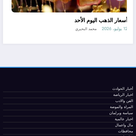
أسعار الذهب اليوم الأحد
12 يوليو، 2026
محمد البحيري
ر للجيش
أخبار الحوادث
اخبار الرياضة
الفن والادب
المراة والموضة