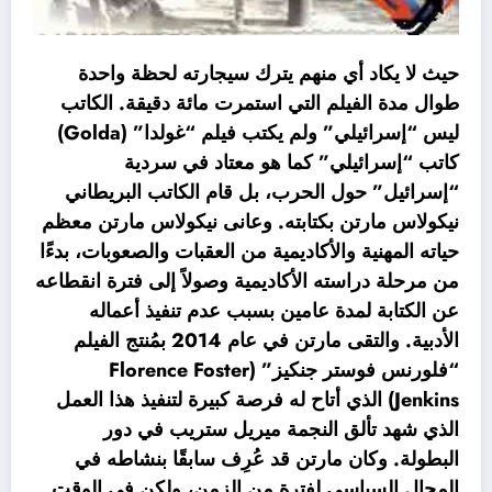
حيث لا يكاد أي منهم يترك سيجارته لحظة واحدة
طوال مدة الفيلم التي استمرت مائة دقيقة. الكاتب
ليس “إسرائيلي” ولم يكتب فيلم “غولدا” (Golda)
كاتب “إسرائيلي” كما هو معتاد في سردية
“إسرائيل” حول الحرب، بل قام الكاتب البريطاني
نيكولاس مارتن بكتابته. وعانى نيكولاس مارتن معظم
حياته المهنية والأكاديمية من العقبات والصعوبات، بدءًا
من مرحلة دراسته الأكاديمية وصولاً إلى فترة انقطاعه
عن الكتابة لمدة عامين بسبب عدم تنفيذ أعماله
الأدبية. والتقى مارتن في عام 2014 بمُنتج الفيلم
“فلورنس فوستر جنكيز” (Florence Foster
Jenkins) الذي أتاح له فرصة كبيرة لتنفيذ هذا العمل
الذي شهد تألق النجمة ميريل ستريب في دور
البطولة. وكان مارتن قد عُرِف سابقًا بنشاطه في
المجال السياسي لفترة من الزمن، ولكن في الوقت