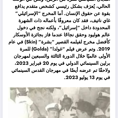
الحالي، يُعرَف بشكل رئيسي كشخص متقدم يدافع
بقوة عن حقوق الإنسان. أما المخرج “الإسرائيلي”
غاي ناتيف، فقد كان معروفًا بأعماله ذات الشهرة
المحدودة داخل “إسرائيل”، ولكنه نجح في دخول
عالم هوليود وحقق نجاحًا عندما فاز بجائزة الأوسكار
كأفضل مخرج لفيلمه القصير “بشرة” (Skin) في عام
2019. وتم عرض فيلم “غولدا” (Golda) للمرة
الأولى عالميًا خلال الدورة الثالثة والسبعين لمهرجان
برلين السينمائي الدولي في يوم 20 فبراير 2023،
ولاحقًا تم عرضه أيضًا في مهرجان القدس السينمائي
في يوم 13 يوليو 2023.