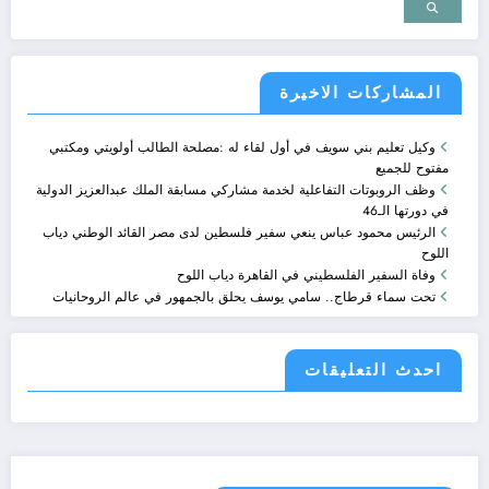
المشاركات الاخيرة
وكيل تعليم بني سويف في أول لقاء له :مصلحة الطالب أولويتي ومكتبي
مفتوح للجميع
وظف الروبوتات التفاعلية لخدمة مشاركي مسابقة الملك عبدالعزيز الدولية
في دورتها الـ46
الرئيس محمود عباس ينعي سفير فلسطين لدى مصر القائد الوطني دياب
اللوح
وفاة السفير الفلسطيني في القاهرة دياب اللوح
تحت سماء قرطاج.. سامي يوسف يحلق بالجمهور في عالم الروحانيات
احدث التعليقات