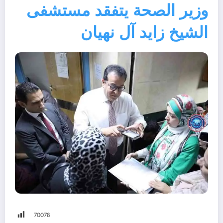
وزير الصحة يتفقد مستشفى
الشيخ زايد آل نهيان
700
78