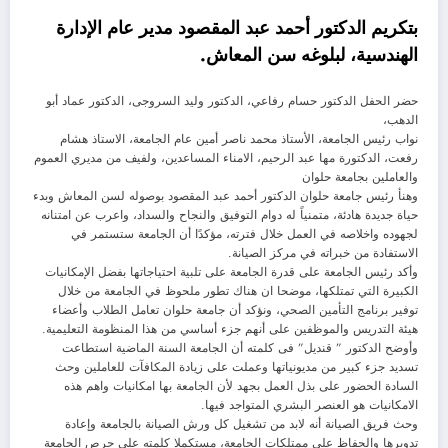
بتكريم الدكتور أحمد عبد المقصود مدير عام الإدارة
الهندسية، لبلوغه سن المعاش.
حضر الحفل الدكتور حسام رفاعي، الدكتور وليد السروجى، الدكتور عماد أبو
الدهب،
نواب رئيس الجامعة، الأستاذ محمد ناصر أمين عام الجامعة، الاستاذ هشام
رفعت، الدكتورة مها عبد الرحيم، الامناء المساعدين، ولفيف من مديري العموم
والعاملين بجامعة حلوان
وهنأ رئيس جامعة حلوان الدكتور أحمد عبد المقصود بوصوله لسن المعاش وبدء
حياة جديدة هادئة، متمنياً له دوام التوفيق والنجاح والسداد، واعرب عن امتنانه
لجهوده واخلاصه في العمل خلال فترته، مؤكدًا أن الجامعة ستستمر في
الاستفادة من خبراته في مركز الصيانة.
وأكد رئيس الجامعة على قدرة الجامعة على تلبية احتياجاتها بفضل الإمكانيات
الكبيرة التي تمتلكها، موضحا ان هناك تطور ملحوظ في الجامعة من خلال
توفير برنامج التأمين الصحي، ونؤكد أن جامعة حلوان تعامل الطلاب وأعضاء
هيئة التدريس والموظفين على أنهم جزء أساسي من هذا المنظومة التعليمية.
وأوضح الدكتور ” قنديل” فى كلمته أن الجامعة السنة الماضية استطاعت
تسديد جزء كبير من مديونياتها وعملت على زيادة المكافآت للعاملين وحث
السادة الحضور على بذل العمل بجهد لأن الجامعة بها امكانيات واهم هذه
الامكانيات هو العنصر البشري المتواجد فيها.
وحث فريق الصيانة أنه لابد من تشغيل كل ورش الصيانة بالجامعة وإعادة
تدويرها والحفاظ على ممتلكات الجامعة، مستكملا كلمته على حرص الجامعة