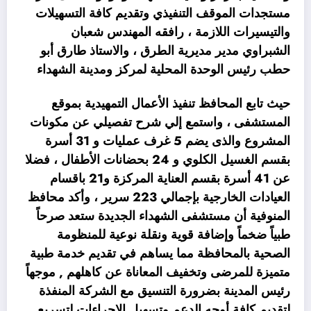
مستجدات الموقف التنفيذي وتقديم كافة التسهيلات
والتيسيرات اللازمة ، رافقه المهندس شعبان
الشبراوي مدير مديرية الطرق ، والاستاذ طارق أبو
حطب رئيس الوحدة المحلية لمركز ومدينة الشهداء
حيث تابع المحافظ تنفيذ الأعمال التمهيدية بموقع
المستشفى ، واستمع إلي شرح تفصيلي عن مكونات
المشروع والذى يضم 5 غرف عمليات و 31 أسرة
بقسم الغسيل الكلوي و 24 بحضانات الأطفال ، فضلا
عن 41 أسرة بقسم العناية المركزة و21 باقسام
العيادات الخارجية بإجمالي 223 سرير ، وأكد محافظ
المنوفية أن مستشفى الشهداء الجديدة ستعد صرحاً
طبياً ضخماً وإضافة قوية ونقلة نوعية للمنظومة
الصحية بالمحافظة مما يساهم في تقديم خدمة طبية
متميزة للمرضى وتخفيف المعاناة عن كاهلهم , موجهاً
رئيس المدينة بضرورة التنسيق مع الشركة المنفذة
لتقديم كافة أوجه الدعم وتسهيل الإجراءات لتسريع