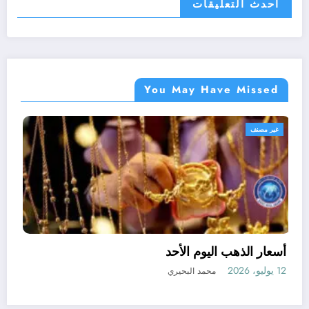
احدث التعليقات
You May Have Missed
مصنف
غير مصنف
أسعار الذهب ال
12 يوليو، 2026