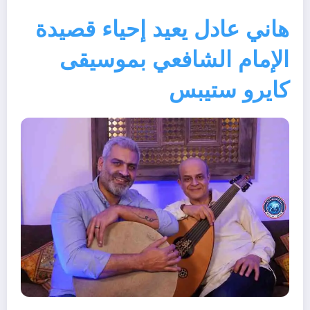
هاني عادل يعيد إحياء قصيدة
الإمام الشافعي بموسيقى
كايرو ستيبس