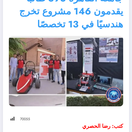
يقدمون 146 مشروع تخرج
هندسيًا في 13 تخصصًا
700
55
كتب: رضا الحصري