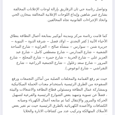
وتواصل رئاسة حي ثان الزقازيق بإزالة لوحات الإعلانات المخالفة
بشارع عمر شاهين وإيداع اللوحات الإعلانية المخالفة بمخازن الحي
واتخاذ الإجراءات القانونية تجاه المخالفين.
كما قامت رئاسة مركز ومدينة أبوكبير بمتابعة أعمال النظافة بنطاق
الأحياء الأتية ( كفر النجدي – اولاد فضل – شرفة الدوة – البنوية –
جزيرة شنن – سوارس – منشأة صالح – العزاوية – شارع الساحة
الشعبية – شارع المدارس – شارع مصطفي كامل – شارع عبد
العزيز علي – شارع الحرية – شارع حمزة – شارع المحلج – شارع
المرور – شارع سعد زغلول – شارع الجمعية الزراعية – شارع
النقراشي – شارع ابوعوض ).
حيث تم رفع القمامة والمخلفات الصلبة من أماكن التجمعات ورفع
السفوحة من الطرق الرئيسية باستخدام معدات الحملة الميكانيكية
وبمشاركة عمال النظافة ومسئولي قطاع النظافة والاشغالات والبيئة
، فضلاً عن تسوية وتمهيد بعض الشوارع الرئيسية والفرعية لتسهيل
الحركة والمرور والإنتقال كما تم متابعه أعمال الكهرباء وصيانه
الكشافات والأعمدة الكهربائية بالطرق الرئيسية حيث تم تغير بعض
الأسلاك المتهالكة وتركيب عدد من كشافات الانارة والخلايا