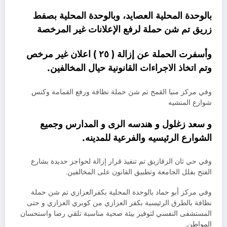
بالوحدة المحلية العصايد، وبالوحدة المحلية بصفط
زريق تم شن حملة لرفع الإعلانات غير المرخصة
وأسفرت الحملة عن إزالة ( ٢٥ ) اعلان غير مرخص
وتم اتخاذ الاجراءات القانونية حيال المخالفين.
وفي مركز منيا القمح تم شن حملة نظافة ورفع القمامة وكنس
شوارع المنشيه
و سعد زغلول و هندسه الرى و المدارس وجميع
الشوارع الرئيسيه والفرعية للمدينه.
وفي حي ثان الزقازيق تم تنفيذ قرار إزالة لحواجز حديدة بشارع
الفتح بفلل الجامعة وتطبيق القانون على المخالفين.
وفي مركز أبو حماد بالوحدة المحلية بكفرالعزازي تم شن حملة
نظافة بالطرق الرئيسية بكفر العزازي من كوبري العزازي و حتى
المستشفى النفسي لتوفير بيئة صحية مناسبة تلقي رضا واستحسان
المواطن.